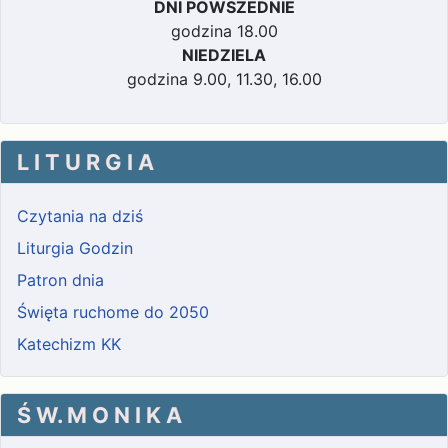
DNI POWSZEDNIE
godzina 18.00
NIEDZIELA
godzina 9.00, 11.30, 16.00
L I T U R G I A
Czytania na dziś
Liturgia Godzin
Patron dnia
Święta ruchome do 2050
Katechizm KK
Ś W. M O N I K A