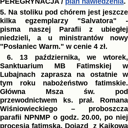
PEREGRYNACJA /
plan nawiedzenia
.
5. Na stoliku pod chórem jest jeszcze
kilka egzemplarzy "Salvatora" -
pisma naszej Parafii z ubiegłej
niedzieli, a u ministrantów nowy
"Posłaniec Warm." w cenie 4 zł.
6. 13 października, we wtorek,
Sanktuarium MB Fatimskiej w
Lubajnach zaprasza na ostatnie w
tym roku nabożeństwo fatimskie.
Główna Msza św. pod
przewodnictwem ks. prał. Romana
Wiśniowieckiego – proboszcza
parafii NPNMP o godz. 20.00, po niej
procesja fatimska. Dojazd z Kajkowa