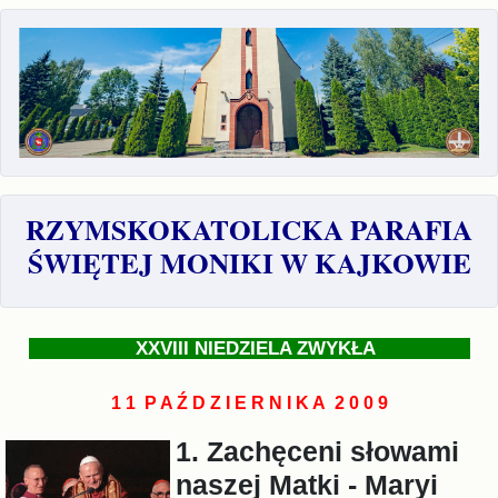
RZYMSKOKATOLICKA PARAFIA
ŚWIĘTEJ MONIKI W KAJKOWIE
XXVIII NIEDZIELA ZWYKŁA
1 1 P A Ź D Z I E R N I K A 2 0 0 9
1. Zachęceni słowami
naszej Matki - Maryi