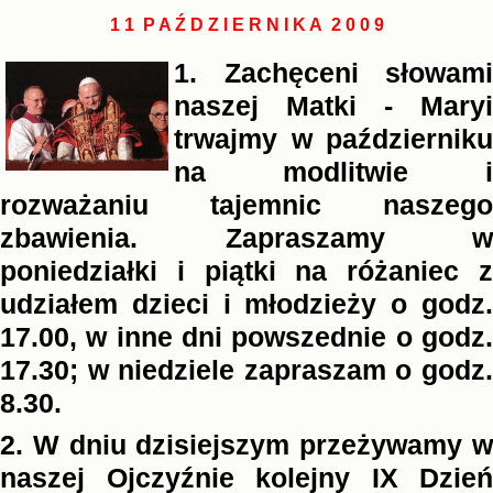
1 1 P A Ź D Z I E R N I K A 2 0 0 9
1. Zachęceni słowami
naszej Matki - Maryi
trwajmy w październiku
na modlitwie i
rozważaniu tajemnic naszego
zbawienia. Zapraszamy w
poniedziałki i piątki na różaniec z
udziałem dzieci i młodzieży o godz.
17.00, w inne dni powszednie o godz.
17.30; w niedziele zapraszam o godz.
8.30.
2. W dniu dzisiejszym przeżywamy w
naszej Ojczyźnie kolejny IX Dzień