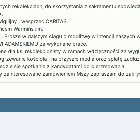
ych rekolekcjach, do skorzystania z sakramentu spowiedzi
.
igilijny i wesprzeć CARITAS.
ańcem Warmińskim.
i. Proszę w dalszym ciągu o modlitwę w intencji naszych wi
I ADAMSKIEMU za wykonane prace.
one dla ks. rekolekcjonisty w ramach wdzięczności za wyg
ogrzewanie kościoła i na przyszłe media oraz spłatę zadłuż
będzie się spotkanie z kandydatami do bierzmowania.
oby zainteresowane zamówieniem Mszy zapraszam do zakryst