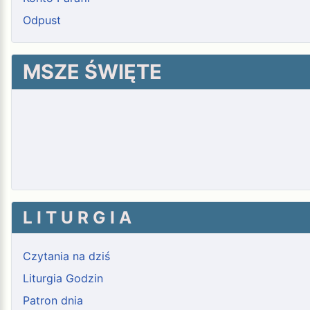
Odpust
MSZE ŚWIĘTE
L I T U R G I A
Czytania na dziś
Liturgia Godzin
Patron dnia