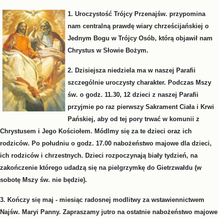
1. Uroczystość Trójcy Przenajśw. przypomina
nam centralną prawdę wiary chrześcijańskiej o
Jednym Bogu w Trójcy Osób, którą objawił nam
Chrystus w Słowie Bożym.
2. Dzisiejsza niedziela ma w naszej Parafii
szczególnie uroczysty charakter. Podczas Mszy
św. o godz. 11.30, 12 dzieci z naszej Parafii
przyjmie po raz pierwszy Sakrament Ciała i Krwi
Pańskiej, aby od tej pory trwać w komunii z
Chrystusem i Jego Kościołem. Módlmy się za te dzieci oraz ich
rodziców. Po południu o godz. 17.00 nabożeństwo majowe dla dzieci,
ich rodziców i chrzestnych. Dzieci rozpoczynają biały tydzień, na
zakończenie którego udadzą się na pielgrzymkę do Gietrzwałdu (w
sobotę Mszy św. nie będzie).
3. Kończy się maj - miesiąc radosnej modlitwy za wstawiennictwem
Najśw. Maryi Panny. Zapraszamy jutro na ostatnie nabożeństwo majowe