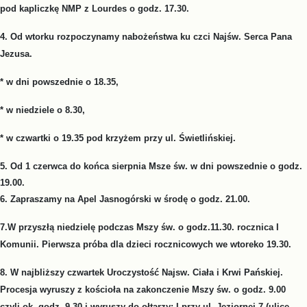
pod kapliczkę NMP z Lourdes o godz. 17.30.
4. Od wtorku rozpoczynamy nabożeństwa ku czci Najśw. Serca Pana
Jezusa.
* w dni powszednie o 18.35,
* w niedziele o 8.30,
* w czwartki o 19.35 pod krzyżem przy ul. Świetlińskiej.
5. Od 1 czerwca do końca sierpnia Msze św. w dni powszednie o godz.
19.00.
6. Zapraszamy na Apel Jasnogórski w środę o godz. 21.00.
7.W przyszłą niedzielę podczas Mszy św. o godz.11.30. rocznica I
Komunii. Pierwsza próba dla dzieci rocznicowych we wtoreko 19.30.
8. W najbliższy czwartek Uroczystość Najsw. Ciała i Krwi Pańskiej.
Procesja wyruszy z kościoła na zakonczenie Mszy św. o godz. 9.00
czyli ok. godz. 9.30 i wyruszy do ołtarzy: I przy ul. Jeziornej 7 (ulice