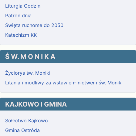
Liturgia Godzin
Patron dnia
Święta ruchome do 2050
Katechizm KK
Ś W. M O N I K A
Życiorys św. Moniki
Litania i modliwy za wstawien- nictwem św. Moniki
KAJKOWO I GMINA
Sołectwo Kajkowo
Gmina Ostróda