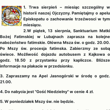
1. Trwa sierpień – miesiąc szczególny w
historii naszej Ojczyzny. Pamiętajmy o apelu
Episkopatu o zachowanie trzeźwosci w tym
miesiącu.
2.W piątek, 13 sierpnia, Sanktuarium Matki
Bożej Fatimskiej w Lubajnach zaprasza na kolejne
nabożeństwo fatimskie. Główna Msza św. o godz. 20.00.
Po Mszy św. procesja fatimska. Zabierzmy ze sobą
świece. Możliwość dojazdu autobusem z Kajkowa o
godz. 18.50 z przystanku przy kapliczce. Bliższe
informacje na plakacie w przedsionku.
3. Zapraszamy na Apel Jasnogórski w środę o godz.
21.00.
4. Do nabycia jest "Gość Niedzielny" w cenie 4 zł.
5. W poniedziałek Mszy św. nie będzie.