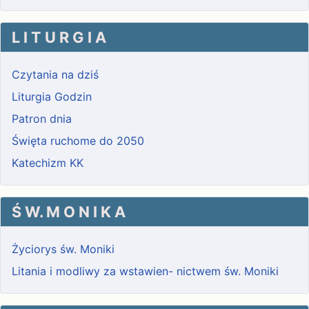
L I T U R G I A
Czytania na dziś
Liturgia Godzin
Patron dnia
Święta ruchome do 2050
Katechizm KK
Ś W. M O N I K A
Życiorys św. Moniki
Litania i modliwy za wstawien- nictwem św. Moniki