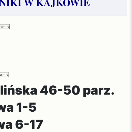
NIKI W KAJKOWIE
tlińska 46-50 parz.
wa 1-5
wa 6-17