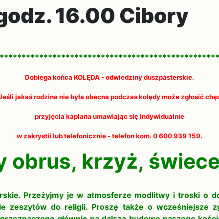
odz. 16.00 Cibory
*************************************************
Dobiega końca KOLĘDA - odwiedziny duszpasterskie.
Jeśli jakaś rodzina nie była obecna podczas kolędy może zgłosić chę
przyjęcia kapłana umawiając się indywidualnie
w zakrystii lub telefonicznie - telefon kom. 0 600 939 159.
y obrus, krzyż, świec
kie. Przeżyjmy je w atmosferze modlitwy i troski o dob
e zeszytów do religii. Proszę także o wcześniejsze z
ą przeznaczone głównie na dalszą budowę naszego kościo