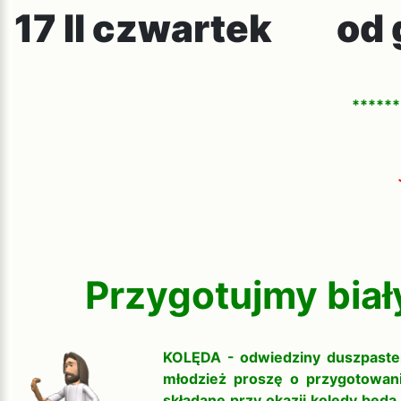
17 II czwartek od g
******
Przygotujmy biał
KOLĘDA - odwiedziny duszpasters
młodzież proszę o przygotowani
składane przy okazji kolędy będ