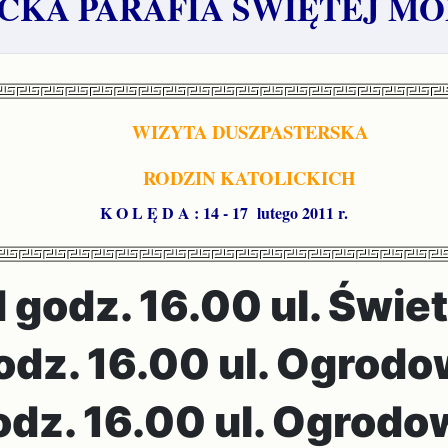
KA PARAFIA ŚWIĘTEJ MO
WIZYTA DUSZPASTERSKA
RODZIN KATOLICKICH
K O L Ę D A : 14 - 17 lutego 2011 r.
d godz. 16.00 ul. Świe
dz. 16.00 ul. Ogrodo
z. 16.00 ul. Ogrodo