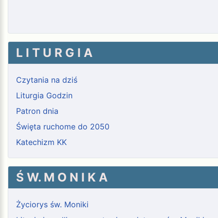
L I T U R G I A
Czytania na dziś
Liturgia Godzin
Patron dnia
Święta ruchome do 2050
Katechizm KK
Ś W. M O N I K A
Życiorys św. Moniki