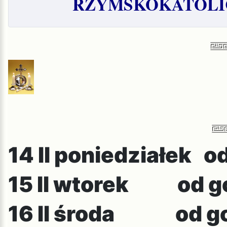
RZYMSKOKATOLIC
14 II poniedziałek o
15 II wtorek od go
16 II środa od god