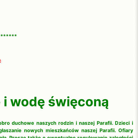
*******
ć
e i wodę święconą
ro duchowe naszych rodzin i naszej Parafii. Dzieci i
głaszanie nowych mieszkańców naszej Parafii. Ofiary
ła. Proszę także o ewentualne regulowanie zaległości