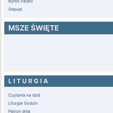
Konto Parafii
Odpust
MSZE ŚWIĘTE
L I T U R G I A
Czytania na dziś
Liturgia Godzin
Patron dnia