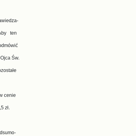
awiedza-
 Aby ten
 odmówić
 Ojca Św.
ozostałe
w cenie
5 zł.
podsumo-