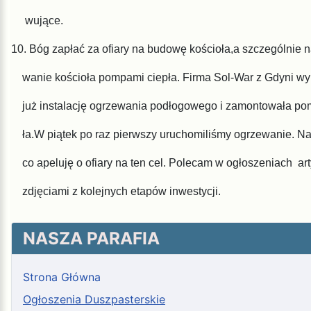
wujące.
10. Bóg zapłać za
ofiary na budowę kościoła,a szczególnie n
wa
nie kościoła pompami ciepła. Firma Sol-War z Gdyni w
już in
stalację ogrzewania podłogowego i zamontowała po
ła.W
piątek po raz pierwszy uruchomiliśmy ogrzewanie. Na
co
apeluję o ofiary na ten cel. Polecam w ogłoszeniach ar
zdję
ciami z kolejnych etapów inwestycji.
NASZA PARAFIA
Strona Główna
Ogłoszenia Duszpasterskie