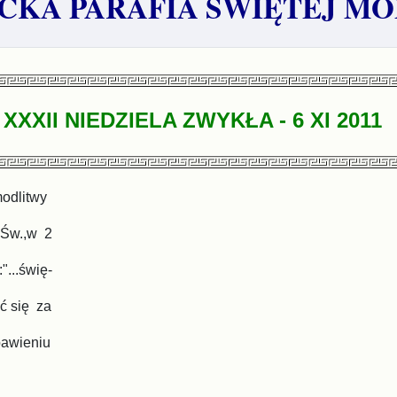
KA PARAFIA ŚWIĘTEJ MO
XXXII NIEDZIELA ZWYKŁA - 6 XI 2011
modlitwy
 Św.,w 2
"...świę-
ć się za
bawieniu