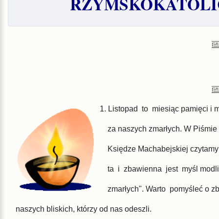
RZYMSKOKATOLIC
1. Listopad to miesiąc pamięci i 
za
naszych zmarłych. W Piśmie
Księdze Machabejskiej czytamy:
ta i
zbawienna jest myśl modli
zmarłych".
Warto pomyśleć o z
naszych blis
kich, którzy od nas odeszli.