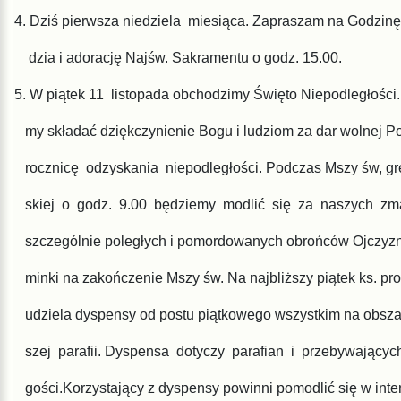
4. Dziś pierwsza niedziela miesiąca. Zapraszam na Godzinę 
dzia
i adorację Najśw. Sakramentu o godz. 15.00.
5. W piątek 11 listopada obchodzimy Święto Niepodległości.
my
składać dziękczynienie Bogu i ludziom za dar wolnej P
rocz
nicę odzyskania niepodległości. Podczas Mszy św, gr
skiej o
godz. 9.00 będziemy modlić się za naszych zma
szczególnie
poległych i pomordowanych obrońców Ojczyz
minki na za
kończenie Mszy św. Na najbliższy piątek ks. pr
udziela dyspensy od postu piątkowego wszystkim na obsza
szej parafii. Dyspensa dotyczy parafian i przebywający
gości.Korzystający z dyspensy powinni pomodlić się w inte