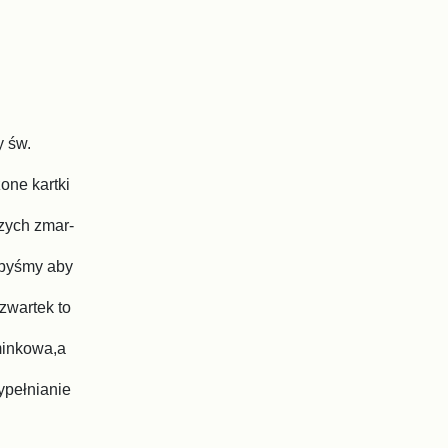
y św.
one kartki
zych zmar-
ibyśmy aby
zwartek to
ominkowa,a
ypełnianie