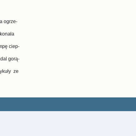
a ogrze-
ykonała
mpę ciep-
dal gorą-
tykuły ze