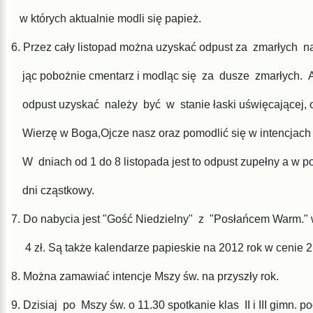
w których aktualnie modli się papież.
6. Przez cały listopad można uzyskać odpust za zmarłych n
jąc
pobożnie cmentarz i modląc się za dusze zmarłych.
odpust
uzyskać należy być w stanie łaski uświęcającej,
Wierzę w
Boga,Ojcze nasz oraz pomodlić się w intencjach
W dniach
od 1 do 8 listopada jest to odpust zupełny a w p
dni cząstkowy.
7. Do nabycia jest "Gość Niedzielny" z "Posłańcem Warm." 
4 zł.
Są także
kalendarze papieskie na 2012 rok w cenie 2,
8. Można zamawiać intencje Mszy św. na przyszły rok.
9. Dzisiaj po Mszy św. o 11.30 spotkanie klas II i III gimn. 