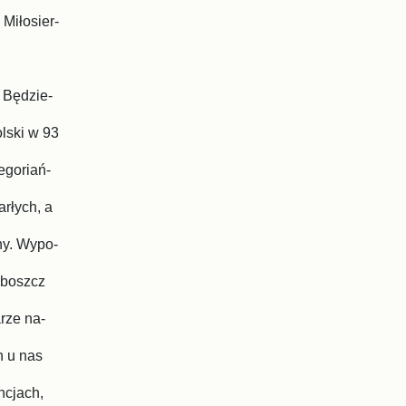
Miłosier-
 Będzie-
olski w 93
egoriań-
rłych, a
ny. Wypo-
oboszcz
rze na-
ch
u nas
n
cjach,