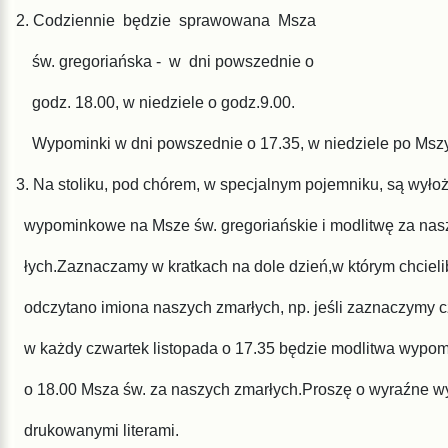
2. Codziennie będzie sprawowana Msza
św.
gregoriańska - w dni powszednie o
godz.
18.00, w niedziele o godz.9.00.
Wypominki
w dni powszednie o 17.35, w niedziele po Msz
3. Na stoliku, pod chórem, w specjalnym pojemniku, są wyłoż
wy
pominkowe na Msze św. gregoriańskie i modlitwę za nas
łych.
Zaznaczamy w kratkach na dole dzień,w którym chciel
odczy
tano imiona naszych zmarłych, np. jeśli zaznaczymy c
w
każdy
czwartek listopada o 17.35 będzie modlitwa wyp
o
18.00
Msza św. za naszych zmarłych.Proszę o wyraźne w
dru
kowa
nymi literami.