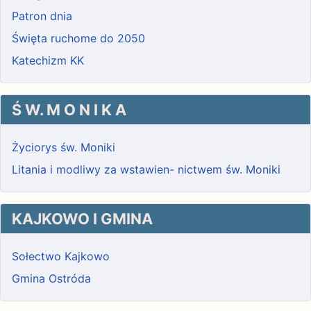
Patron dnia
Święta ruchome do 2050
Katechizm KK
Ś W. M O N I K A
Życiorys św. Moniki
Litania i modliwy za wstawien- nictwem św. Moniki
KAJKOWO I GMINA
Sołectwo Kajkowo
Gmina Ostróda