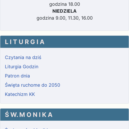
godzina 18.00
NIEDZIELA
godzina 9.00, 11.30, 16.00
L I T U R G I A
Czytania na dziś
Liturgia Godzin
Patron dnia
Święta ruchome do 2050
Katechizm KK
Ś W. M O N I K A