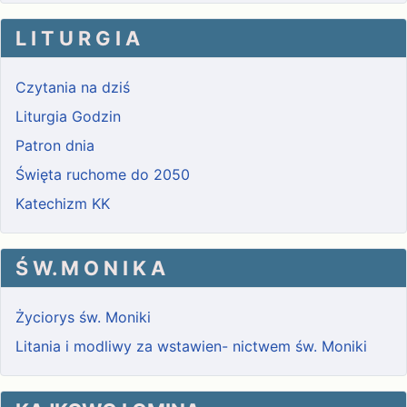
L I T U R G I A
Czytania na dziś
Liturgia Godzin
Patron dnia
Święta ruchome do 2050
Katechizm KK
Ś W. M O N I K A
Życiorys św. Moniki
Litania i modliwy za wstawien- nictwem św. Moniki