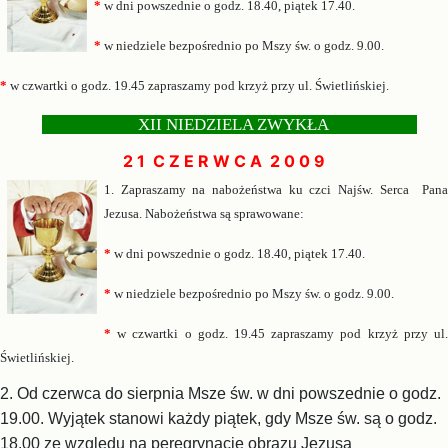
*
w dni powszednie o godz. 18.40, piątek 17.40.
*
w niedziele bezpośr
ednio po Mszy św. o godz. 9.00
.
*
w czwartki o godz. 19.45 zapraszamy pod krzyż przy ul. Świetlińskiej.
XII NIEDZIELA ZWYKŁA
2 1 C Z E R W C A 2 0 0 9
1. Zaprasz
amy na nabożeństwa ku czci Najśw. Serca Pan
Jezusa. Nabożeństwa są
sprawowane:
*
w dni powszednie o godz. 18.40, piątek 17.40.
*
w niedziele bezpośr
ednio po Mszy św. o godz. 9.00
.
*
w czwartki o godz. 19.45 zapraszamy pod krzyż przy ul
Świetlińskiej.
2. Od czerwca do sierpnia Msze św. w dni powszednie o godz.
19.00. Wyjątek stanowi każdy piątek, gdy Msze św. są o godz.
18.00 ze względu na peregrynację obrazu Jezusa