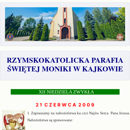
RZYMSKOKATOLICKA PARAFIA
ŚWIĘTEJ MONIKI W KAJKOWIE
XII NIEDZIELA ZWYKŁA
2 1 C Z E R W C A 2 0 0 9
1. Zaprasz
amy na nabożeństwa ku czci Najśw. Serca Pana Jezusa
Nabożeństwa są
sprawowane: