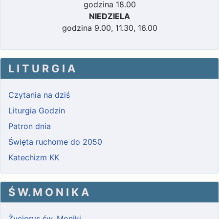
godzina 18.00
NIEDZIELA
godzina 9.00, 11.30, 16.00
L I T U R G I A
Czytania na dziś
Liturgia Godzin
Patron dnia
Święta ruchome do 2050
Katechizm KK
Ś W. M O N I K A
Życiorys św. Moniki