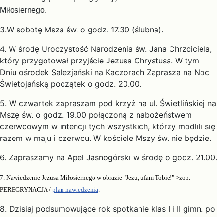
Miłosiernego.
3.W sobotę Msza św. o godz. 17.30 (ślubna).
4. W środę Uroczystość Narodzenia św. Jana Chrzciciela,
który przygotował przyjście Jezusa Chrystusa. W tym
Dniu ośrodek Salezjański na Kaczorach Zaprasza na Noc
Świetojańską początek o godz. 20.00.
5. W czwartek zapraszam pod krzyż na ul. Świetlińskiej na
Mszę św. o godz. 19.00 połączoną z nabożeństwem
czerwcowym w intencji tych wszystkich, którzy modlili się
razem w maju i czerwcu. W kościele Mszy św. nie będzie.
6. Zapraszamy na Apel Jasnogórski w środę o godz. 21.00.
7
. Nawiedzenie Jezusa Miłosiernego w obrazie "Jezu, ufam Tobie!" >zob.
PEREGRYNACJA /
plan nawiedzenia
.
8. Dzisiaj podsumowujące rok spotkanie klas I i II gimn. po