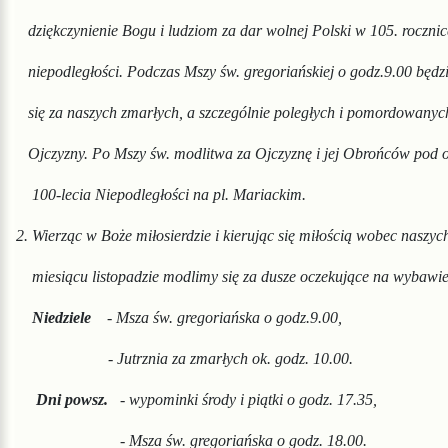
dziękczy
nienie Bogu i ludziom za dar wolnej Polski w 105.
roczni
niepodległości.
Podczas
Mszy św. gregoriańs
kiej o godz.9.00 będ
się
za naszych
zmarłych,
a szcze
gólnie poległych i pomordowany
Ojczy
zny.
Po Mszy
św.
modlitwa
za
Ojczyznę i jej Obrońców pod
100-lecia
Niepod
legło
ści na pl.
Mariackim.
2.
Wierząc w Boże miłosierdzie i kierując się miłością wobec naszyc
miesiącu listopadzie modlimy się za dusze oczekujące
na wybawien
N
iedziele
- Msza św. gregoriańska o godz.9.00,
- Jutrznia za zmarłych ok. godz. 10.00.
Dni
powsz.
- wypominki środy i piątki o godz. 17.35,
- Msza św. gregoriańska o godz. 18.00.