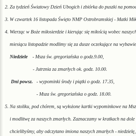
2. Za tydzień Światowy Dzień Ubogich i zbiórka do puszki na pomo
3. W czwartek 16 listopada Święto NMP Ostrobramskiej - Matki Miło
4.
Wierząc w Boże miłosierdzie i kierując się miłością wobec naszyc
miesiącu listopadzie modlimy się za dusze oczekujące
na wybawien
N
iedziele
- Msza św. gregoriańska o godz.9.00,
- Jutrznia za zmarłych ok. godz. 10.00.
Dni
powsz.
- wypominki środy i piątki o godz. 17.35,
- Msza św. gregoriańska o godz. 18.00.
5. Na stoliku, pod chórem, są wyłożone kartki wypominkowe na Ms
i mod
litwę za naszych zmarłych. Zaznaczamy w
kratkach na dole
chcielibyśmy, aby
odczytano imio
na naszych zmarłych - niedzielę