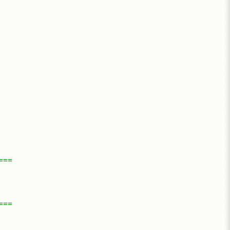
===
===