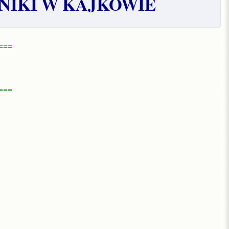
NIKI W KAJKOWIE
===
===