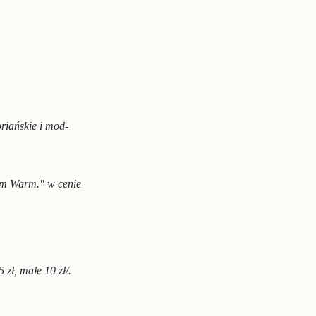
oriańskie i mod-
em
Warm." w cenie
zł, małe 10 zł/.