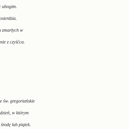
c ubogim.
sierdzia.
h
zmarłych w
ie z czyśćca.
ze
św. gregoriańskie
 dzień, w którym
, środę
lub piątek.