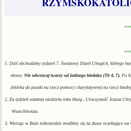
RZYMSKOKATOLIC
==
==
1.
Dziś obchodzimy tydzień 7. Światowy Dzień Ubogich, którego ha
słowa:
Nie odwracaj twarzy od żadnego biedaka
(
Tb
4, 7).
Po M
zbiórka do puszki na rzecz pomocy charytatywnej na rzecz biedn
2. Za tydzień ostatnia niedziela roku liturg.- Uroczystość Jezusa Ch
Wszechświata.
3.
Wierząc w Boże miłosierdzie
modlimy się za dusze oczekujące
na 