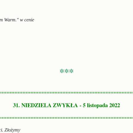
em
Warm." w cenie
***
==================================================
31. NIEDZIELA ZWYKŁA
- 5 listopada 2022
==================================================
i.
Złożymy