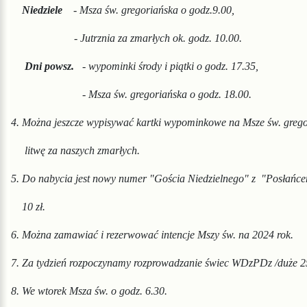
N
iedziele
- Msza św. gregoriańska o godz.9.00,
- Jutrznia za zmarłych ok. godz. 10.00.
Dni
powsz.
- wypominki środy i piątki o godz. 17.35,
- Msza św. gregoriańska o godz. 18.00.
4. Można jeszcze wypisywać kartki wypominkowe na Msze
św. greg
l
itwę za naszych zmarłych.
5. Do nabycia jest nowy numer "Gościa Niedzielnego" z "Posłańc
10 zł.
6. Można zamawiać i rezerwować intencje Mszy św. na 2024 rok.
7. Za tydzień rozpoczynamy rozprowadzanie świec WDzPDz /duże 25 
8. We wtorek Msza św. o godz. 6.30.