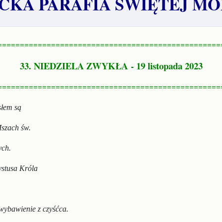
KA PARAFIA ŚWIĘTEJ MO
==================================================
33. NIEDZIELA ZWYKŁA
- 19 listopada 2023
==================================================
słem są
szach św.
ych.
rystusa Króla
wybawienie z czyśćca.