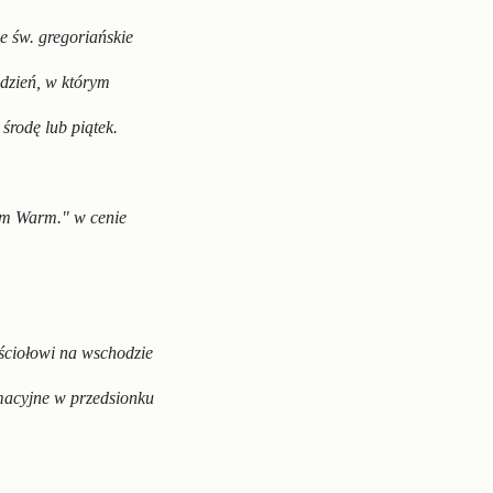
ze
św. gregoriańskie
 dzień, w którym
, środę
lub piątek.
em
Warm." w cenie
ościołowi na wschodzie
rmacyjne w przedsionku