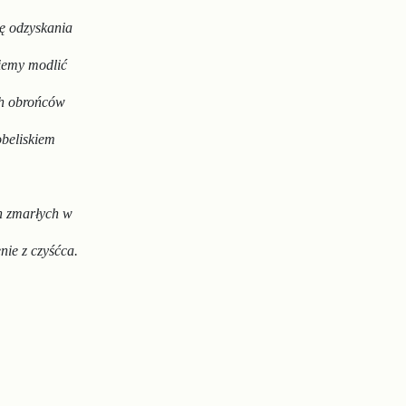
cę odzyskania
ziemy modlić
ch obrońców
obeliskiem
h
zmarłych w
ie z czyśćca.