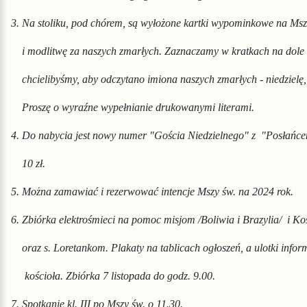
3. Na stoliku, pod chórem, są wyłożone kartki wypominkowe na Ms
i mod
litwę za naszych zmarłych. Zaznaczamy w
kratkach na dole
chcielibyśmy, aby
odczytano imio
na naszych zmarłych - niedzielę
Proszę o wyraźne wypełnia
nie drukowanymi literami.
4. Do nabycia jest nowy numer "Gościa Niedzielnego" z "Posłańc
10 zł.
5. Można zamawiać i rezerwować intencje Mszy św. na 2024 rok.
6. Zbiórka elektrośmieci na pomoc misjom /Boliwia i Brazylia/ i K
oraz s. Loretankom.
Plakaty na tablicach ogłoszeń, a ulotki info
kościoła. Zbiórka
7 listopada do godz. 9.00.
7. Spotkanie kl. III po Mszy św. o 11.30.