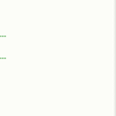
===
===