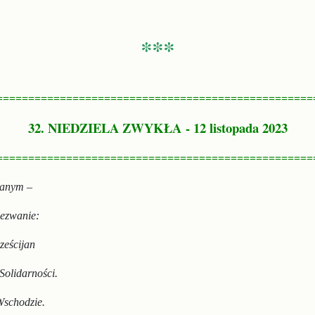
***
==================================================
32. NIEDZIELA ZWYKŁA
- 12 listopada 2023
==================================================
owanym –
wezwanie:
ześcijan
olidarności.
Wschodzie.