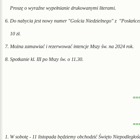
Proszę o wyraźne wypełnia
nie drukowanymi literami.
6. Do nabycia jest nowy numer "Gościa Niedzielnego" z "Posłańc
10 zł.
7. Można zamawiać i rezerwować intencje Mszy św. na 2024 rok.
8.
Spotkanie kl. III po Mszy św. o 11.30.
==
==
1. W sobotę - 11 listopada będziemy obchodzić Święto Niepodległośc