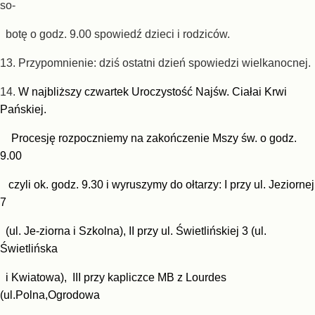
so-
botę o godz. 9.00 spowiedź dzieci i rodziców.
13. Przypomnienie: dziś ostatni dzień
spowiedzi wielkanoc
nej.
14.
W najbliższy czwartek Uroczystość Najśw. Ciała
i Krwi
Pańskiej.
Procesję rozpoczniemy na zakończenie Mszy św. o godz.
9.00
czyli ok. godz. 9.30 i wyruszymy do ołtarzy: I przy ul. Jeziornej
7
(ul. Je-ziorna i Szkolna), II przy ul. Świetlińskiej 3 (ul.
Świetlińska
i Kwiatowa), III przy kapliczce MB z Lourdes
(ul.Polna,Ogrodowa