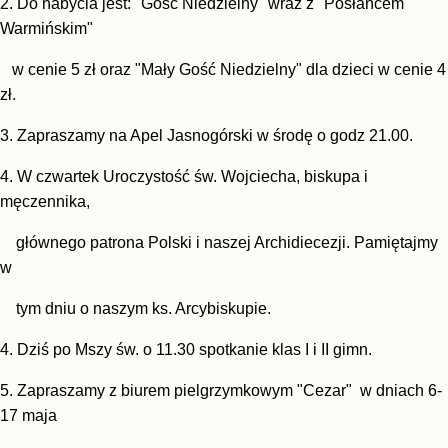
2.
Do nabycia jest: "Gość Niedzielny" wraz z "Posłańcem
Warmińskim"
w cenie 5 zł oraz "Mały Gość Niedzielny" dla dzieci w cenie 4
zł.
3. Zapraszamy na Apel Jasnogórski w środę o godz 21.00.
4. W czwartek Uroczystość św. Wojciecha, biskupa i
męczennika,
głównego patrona Polski i naszej Archidiecezji. Pamiętajmy
w
tym dniu o naszym ks. Arcybiskupie.
4. Dziś
po Mszy św. o 11.30 spotkanie klas I i II gimn.
5. Zapraszamy z biurem pielgrzymkowym "Cezar" w dniach 6-
17 maja