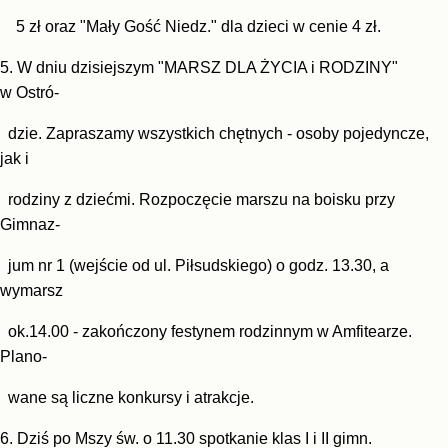
5 zł oraz "Mały Gość Niedz." dla dzieci w cenie 4 zł.
5. W dniu dzisiejszym "MARSZ DLA ŻYCIA i RODZINY"
w Ostró-
dzie. Zapraszamy wszystkich chętnych - osoby pojedyn
cze,
jak i
rodziny z dziećmi. Rozpoczęcie marszu na boisku
przy
Gimnaz-
jum nr 1 (wejście od ul. Piłsudskiego) o godz. 13.30,
a
wymarsz
ok.14.00 - zakończony festynem rodzinnym w Amfitea
rze.
Plano-
wane są liczne konkursy i atrakcje.
6. Dziś po Mszy św. o 11.30 spotkanie klas I i II gimn.