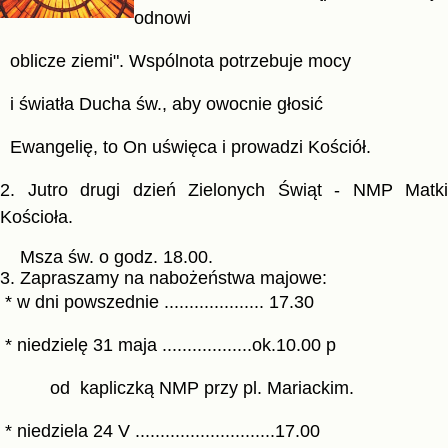
odnowi
oblicze
ziemi".
Wspólnota potrze
buje mocy
i światła Du
cha św., aby
owocnie głosić
Ewangelię, to On uświęca i pro
wadzi Kościół.
2. Jutro drugi dzień Zielonych Świąt - NMP Matki
Kościoła.
Msza św. o godz. 18.00.
3. Zapraszamy na nabożeństwa majowe:
* w dni powszednie .................... 17.30
* niedzielę 31 maja ..................ok.10.00 p
od kapliczką NMP przy pl. Mariackim.
* niedziela 24 V ............................17.00