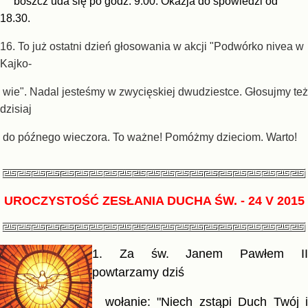
boszcz uda się po godz. 9.00. Okazja do spowiedzi od
18.30.
16. To już ostatni dzień głosowania w akcji "Podwórko
nivea
w
Kajko-
wie".
Nadal jesteśmy w zwycięskiej dwudziestce
. Głosujmy też
dzisiaj
do późnego wieczora.
To ważne!
Pomóżmy dzieciom. Warto!
UROCZYSTOŚĆ ZESŁANIA DUCHA ŚW.
- 24 V 2015
1. Za św. Janem Pawłem II
powtarzamy dziś
wo
łanie: "Niech zstąpi Duch Twój 