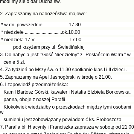
modlimy się o dar Ducha św.
2. Zapraszamy na nabożeństwa majowe:
* w dni powszednie .................... 17.30
* niedziele ...............................ok.10.00
* niedziela 17 V ............................17.00
pod krzyżem przy ul. Świetlińskiej
3. Do nabycia jest: "Gość Niedzielny" z "Posłańcem Warm." w
cenie 5 zł.
4. Za tydzień po Mszy św. o 11.30 spotkanie klas I i II dzieci .
5. Zapraszamy na Apel Jasnogórski w środę o 21.00.
6. I zapowiedź przedmałżeńska:
Kamil Bartosz Górski, kawaler i Natalia Elżbieta Borkowska,
panna, o
boje z
naszej Parafii
Ktokolwiek wiedziałby o przeszkodach między tymi osobami
w
sumieniu jest zobowiązany powiadomić ks. Proboszcza.
7.
Parafia bł. Hiacynty i Franciszka zaprasza w sobotę od 21.00