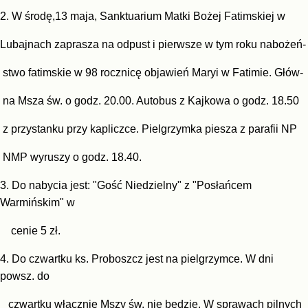
2.
W środę,13 maja, Sanktuarium Matki Bożej Fatim
skiej w
Lu
bajnach zaprasza na odpust i pierwsze w tym roku nabożeń-
stwo fatimskie w 98 rocznicę objawień Maryi w Fatimie. Głów-
na Msza św. o godz. 20.00. Autobus z Kajkowa o godz. 18.50
z przystanku przy kapliczce. Pielgrzymka piesza z parafii
NP
NMP wyruszy o godz. 18.40.
3. Do nabycia jest: "Gość Niedzielny" z "Posłańcem
Warmińskim" w
cenie 5 zł.
4. Do czwartku ks. Proboszcz jest na pielgrzymce.
W dni
powsz. do
czwartku włącznie Mszy św. nie będzie. W
sprawach pilnych