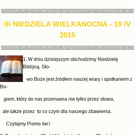
III NIEDZIELA WIELKANOCNA
- 19 IV
2015
1.
W dniu dzisiejszym obchodzimy Niedzielę
Biblijną. Sło-
wo Boże
jest źródłem naszej wiary i spotkaniem
z
Bo-
giem, który
do nas przemawia nie tylko przez
słowa,
ale także przez
to co czyni dla naszego
zbawienia.
Czytajmy Pismo
św.!