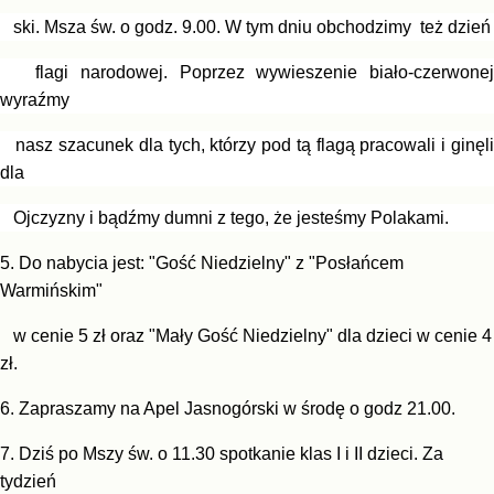
ski.
Msza św. o godz. 9.00. W tym dniu obchodzimy
też dzień
flagi narodowej. Poprzez wywieszenie
biało-czer
wonej
wyraźmy
nasz szacunek dla tych, którzy pod
tą flagą
pracowali i ginęl
dla
Ojczyzny i bądźmy dumni z tego, ż
e jes
teś
my Polakami.
5.
Do nabycia jest: "Gość Niedzielny" z "Posłańcem
Warmińskim"
w cenie 5 zł oraz "Mały Gość Niedzielny" dla dzieci w cenie 4
zł.
6. Zapraszamy na Apel Jasnogórski w środę o godz 21.00.
7.
Dziś
po Mszy św. o 11.30 spotkanie klas I i II dzieci. Za
tydzień