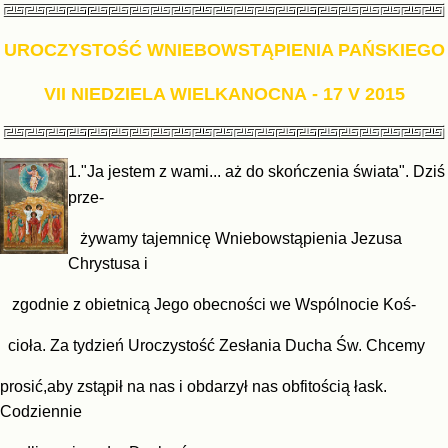
UROCZYSTOŚĆ WNIEBOWSTĄPIENIA PAŃSKIEGO
VII NIEDZIELA WIELKANOCNA
- 17 V 2015
1."Ja jestem z wami... aż do skończenia świata". Dziś
prze-
ży
wamy tajemnicę Wniebowstąpienia Jezusa
Chrystusa i
zgodnie z obietnicą Jego
obecności we Wspólnocie Koś-
cioła. Za tydzień Uroczystość Zesłania Ducha Św. Chcemy
prosić,
aby zstąpił na nas i obdarzył nas obfitością łask.
Codziennie