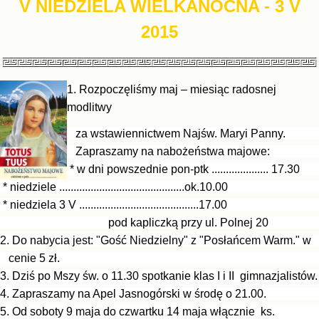
V NIEDZIELA WIELKANOCNA
- 3 V
2015
1. Rozpoczęliśmy maj – miesiąc radosnej
modlitwy
za wstawiennictwem Najśw. Maryi Panny.
Zapraszamy na nabożeństwa majowe:
* w dni powszednie pon-ptk .................... 17.30
* niedziele ............................................ok.10.00
* niedziela 3 V ..........................................17.00
pod kapliczką przy ul. Polnej 20
2. Do nabycia jest: "Gość Niedzielny" z "Posłańcem Warm." w
cenie 5 zł.
3. Dziś po Mszy św. o 11.30 spotkanie klas I i II gimnazjalistów.
4. Zapraszamy na Apel Jasnogórski w środę o 21.00.
5. Od soboty 9 maja do czwartku 14 maja włącznie ks.