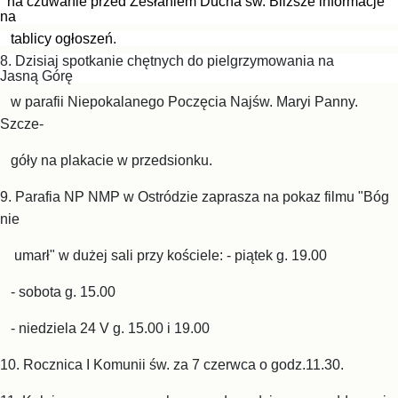
na czuwanie przed Zesłaniem Ducha św. Bliższe informacje
na
tablicy ogłoszeń.
8. Dzisiaj spotkanie chętnych do pielgrzymowania na
Jasną Górę
w parafii Niepokalanego Poczęcia Najśw. Maryi Panny.
Szcze-
góły na plakacie w przedsionku.
9. Parafia NP NMP w Ostródzie zaprasza na pokaz filmu "Bóg
nie
umarł" w dużej sali przy kościele:
- piątek g. 19.00
- sobota g. 15.00
- niedziela 24 V g. 15.00 i 19.00
10. Rocznica I Komunii św. za 7 czerwca o godz.11.30.