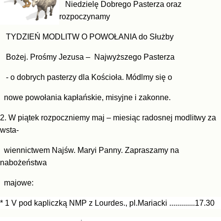
Nie
dzielę Dobrego Pasterza oraz
rozpoczynamy
TYDZIEŃ
MODLITW O POWOŁANIA do Służby
Bożej. Prośmy
Jezusa – Najwyższego Pasterza
- o dobrych pasterzy
dla Kościoła. Módlmy się o
nowe powołania kapłańskie,
misyjne i zakonne.
2. W piątek rozpoczniemy maj – miesiąc radosnej mod
litwy za
wsta-
wien
nictwem Najśw. Maryi Panny. Zapra
szamy na
nabożeństwa
majowe:
* 1 V pod kapliczką NMP z Lourdes., pl.Mariacki .............17.30