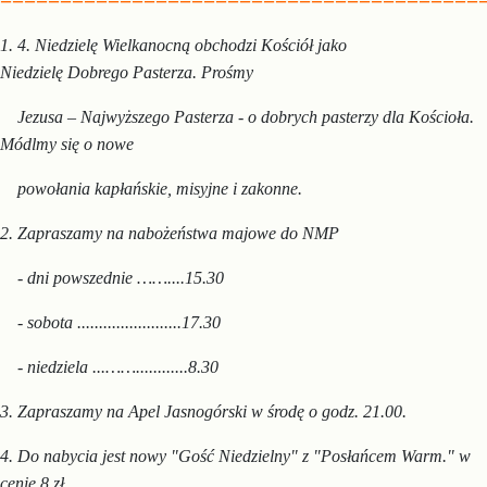
1. 4. Niedzielę Wielkanocną obchodzi Kościół jako
Niedzielę Dobrego
Pasterza. Prośmy
Jezusa – Najwyższego Pasterza
- o dobrych pasterzy
dla Kościoła.
Módlmy się o nowe
powoła
nia kapłańskie, misyjne
i zakonne.
2. Zapraszamy na nabożeństwa majowe do NMP
- dni powszednie ……....15.30
- sobota ........................17.30
- niedziela ...……............8.30
3. Zapraszamy na Apel Jasnogórski w środę o godz. 21.00.
4.
Do nabycia jest nowy "Gość Niedzielny" z "Posłańcem Warm."
w
cenie 8 zł.