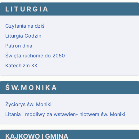
L I T U R G I A
Czytania na dziś
Liturgia Godzin
Patron dnia
Święta ruchome do 2050
Katechizm KK
Ś W. M O N I K A
Życiorys św. Moniki
Litania i modliwy za wstawien- nictwem św. Moniki
KAJKOWO I GMINA