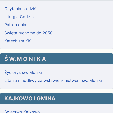
Czytania na dziś
Liturgia Godzin
Patron dnia
Święta ruchome do 2050
Katechizm KK
Ś W. M O N I K A
Życiorys św. Moniki
Litania i modliwy za wstawien- nictwem św. Moniki
KAJKOWO I GMINA
Sołectwo Kajkowo