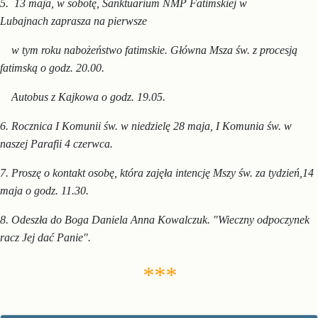
5.
13 maja, w sobotę, Sanktuarium NMP Fatimskiej w
Lubajnach
zaprasza na
pierwsze
w tym
roku nabożeństwo fatimskie.
Główna Msza św.
z procesją
fatimską o godz. 20.00.
Autobus
z Kajkowa o godz. 19.05.
6. Rocznica I Komunii św. w niedzielę 28 maja, I Komunia św. w
naszej Parafii 4 czerwca.
7. Proszę o kontakt osobę, która zajęła intencję Mszy św. za tydzień,14
maja o godz. 11.30.
8. Odeszła do Boga Daniela Anna Kowalczuk. "Wieczny odpoczynek
racz Jej dać Panie".
***