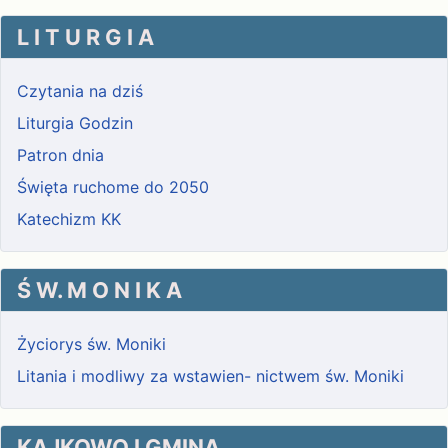
L I T U R G I A
Czytania na dziś
Liturgia Godzin
Patron dnia
Święta ruchome do 2050
Katechizm KK
Ś W. M O N I K A
Życiorys św. Moniki
Litania i modliwy za wstawien- nictwem św. Moniki
KAJKOWO I GMINA