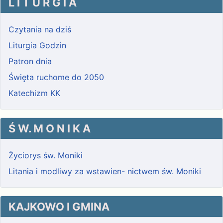
L I T U R G I A
Czytania na dziś
Liturgia Godzin
Patron dnia
Święta ruchome do 2050
Katechizm KK
Ś W. M O N I K A
Życiorys św. Moniki
Litania i modliwy za wstawien- nictwem św. Moniki
KAJKOWO I GMINA